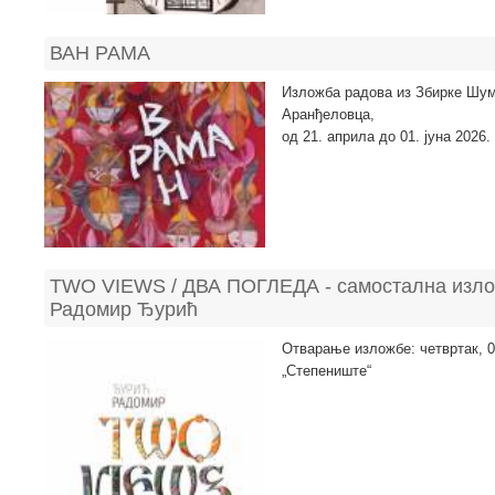
ВАН РАМА
Изложба радова из Збирке Шума
Аранђеловца,
од 21. априла до 01. јуна 2026.
ТWО VIEWS / ДВА ПОГЛЕДА - самостална изло
Радомир Ђурић
Отварање изложбе: четвртак, 09
„Степениште“