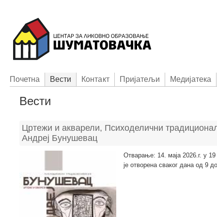
Пoчетна
Вести
Контакт
Приjатељи
Медијатека
Вести
Цртежи и акварели, Психоделични традициона
Андреј Бунушевац
Отварање: 14. маја 2026.г. у 19
је отворена сваког дана од 9 до