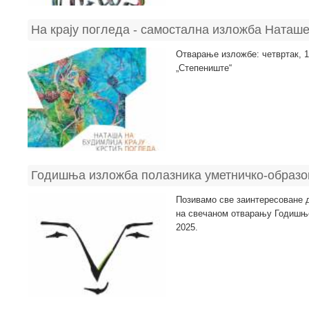
На крају погледа - самостална изложба Наташ
Отварање изложбе: четвртак, 19
„Степениште“
Годишња изложба полазника уметничко-образо
Позивамо све заинтересоване д
на свечаном отварању Годишњ
2025.