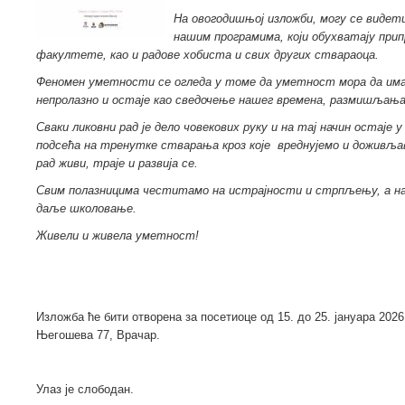
На овогодишњој изложби, могу се видети
нашим програмима, који обухватају при
факултете, као и радове хобиста и свих других ствараоца.
Феномен уметности се огледа у томе да уметност мора да има 
непролазно и остаје као сведочење нашег времена, размишљања, 
Сваки ликовни рад је дело човекових руку и на тај начин остаје у
подсећа на тренутке стварања кроз које вреднујемо и доживља
рад живи, траје и развија се.
Свим полазницима честитамо на истрајности и стрпљењу, а 
даље школовање.
Живели и живела уметност!
Изложба ће бити отворена за посетиоце од 15. до 25. јануара 2026
Његошева 77, Врачар.
Улаз је слободан.