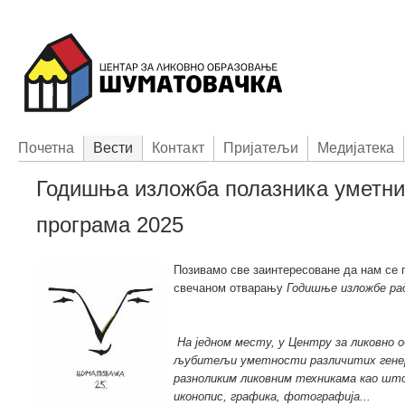
Пoчетна
Вести
Контакт
Приjатељи
Медијатека
Годишња изложба полазника уметни
програма 2025
Позивамо све заинтересоване да нам се п
свечаном отварању
Годишње изложбе ра
На једном месту, у Центру за ликовно 
љубитељи уметности различитих генерац
разноликим ликовним техникама као што
иконопис, графика, фотографија...