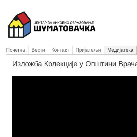
Пoчетна
Вести
Контакт
Приjатељи
Медијатека
Изложба Колекције у Општини Врач