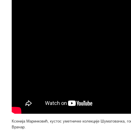
Ксенија Маринковић, кустос уметничке колекције Шуматовачка, г
Врачар.