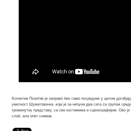
Колектив Позитив је заправо био само посредник у целом догађају
уметност Шуматовачка, који је за непуна два сата са групом сре
троминутну представу, са све костимима и сценографијом. Ово је
слаб, али опет снимак.