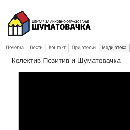
Пoчетна
Вести
Контакт
Приjатељи
Медијатека
Колектив Позитив и Шуматовачка