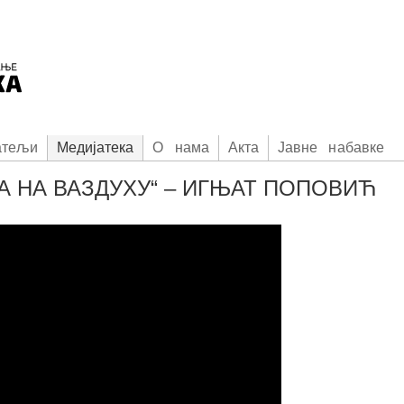
атељи
Медијатека
О нама
Акта
Јавне набавке
А НА ВАЗДУХУ“ – ИГЊАТ ПОПОВИЋ