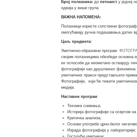
Број полазника:
до
петнаест
у једној н
одвија у више група.
ВАЖНА НАПОМЕНА:
Полазници користе сопствени фотограф
омогућавају ручна подешавања датих вр
Циљ предмета:
Уметничко-образовни програм:
ФОТОГР
својим полазницима обезбеди основна и
их оспособи да неометано остварују лич
фотографије као друштвеног феномена у
уметничких пракси представљати примар
Фотографије, који ће тежити уметничк
медија.
Наставни програм
:
Техника снимања;
Историја фотографије са освртом на
Критичка анализа;
Основи употребе црно-белог негатив
Израда фотографија у лабораторији;
Гостујући уметници;