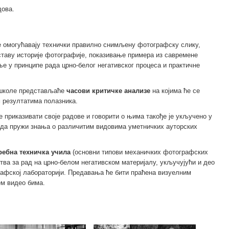
дова.
 омогућавају технички правилно снимљену фотографску слику,
таву историје фотографије, показивање примера из савремене
е у принципе рада црно-белог негативског процеса и практичне
 школе представљаће
часови критичке анализе
на којима ће се
м резултатима полазника.
е приказивати своје радове и говорити о њима такође је укључено у
 да пружи знања о различитим видовима уметничких ауторских
ребна техничка учила
(основни типови механичких фотографских
тва за рад на црно-белом негативском материјалу, укључујући и део
рафској лабораторији. Предавања ће бити праћена визуелним
ем видео бима.