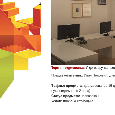
Термин одржавања:
У договору са пре
Предавач/уметник:
Иван Петровић, ди
Трајање предмета:
два месеца, са 16 д
пута недељно по 2 часа).
Статус предмета:
необавезан.
Услов:
плаћена котизација.