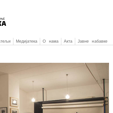
атељи
Медијатека
О нама
Акта
Јавне набавке