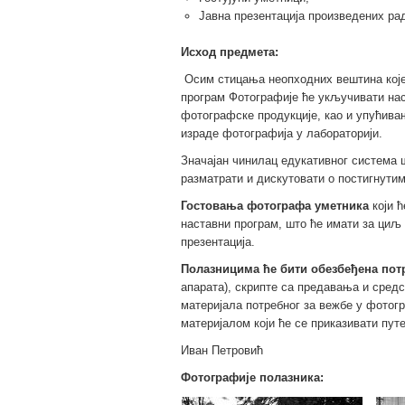
Јавна презентација произведених ра
Исход предмета:
Осим стицања неопходних вештина које
програм Фотографије ће укључивати нас
фотографске продукције, као и упућивањ
израде фотографија у лабораторији.
Значајан чинилац едукативног система
разматрати и дискутовати о постигнути
Гостовања фотографа уметника
који ћ
наставни програм, што ће имати за циљ
презентација.
Полазницима ће бити обезбеђена пот
апарата), скрипте са предавања и средс
материјала потребног за вежбе у фотог
материјалом који ће се приказивати пут
Иван Петровић
Фотографије полазника: