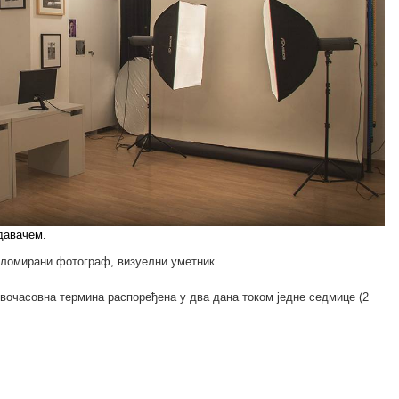
давачем.
пломирани фотограф, визуелни уметник.
вочасовна термина распоређена у два дана током једне седмице (2