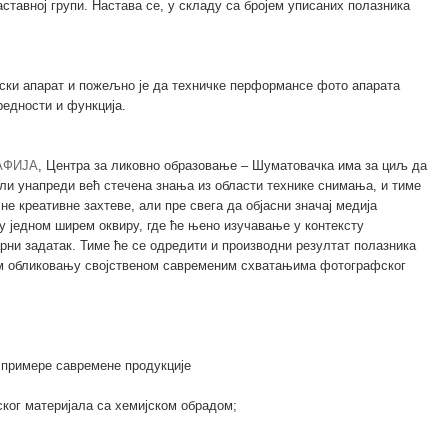
аставној групи. Настава се, у складу са бројем уписаних полазника
ски апарат и пожељно је да техничке перформансе фото апарата
едности и функција.
АФИЈА
, Центра за ликовно образовање – Шуматовачка има за циљ да
ли унапреди већ стечена знања из области технике снимања, и тиме
не креативне захтеве, али пре свега да објасни значај медија
 једном ширем оквиру, где ће њено изучавање у контексту
ни задатак. Тиме ће се одредити и производни резултат полазника
ом обликовању својственом савременим схватањима фотографског
 примерe савремене продукције
ског материјала са хемијском обрадом;