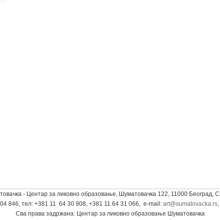
овачка - Центар за ликовно образовање, Шуматовачка 122, 11000 Београд, С
04 846, тел: +381 11 64 30 908, +381 11 64 31 066, e-mаil:
art@sumatovacka.rs
Сва права задржана: Центар за ликовно образовање Шуматовачка