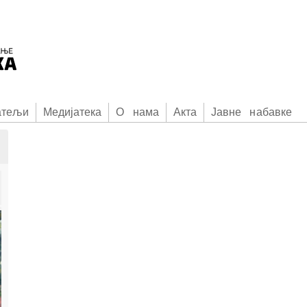
атељи
Медијатека
О нама
Акта
Јавне набавке