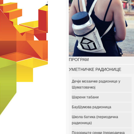
ПРОГРАМ
УМЕТНИЧКЕ РАДИОНИЦЕ
Дечје мозаичке радионице у
Шуматовачкој
Шарени табани
БауШумова радионица
Школа батика (периодична
радионица)
Позориште сенки (периодична