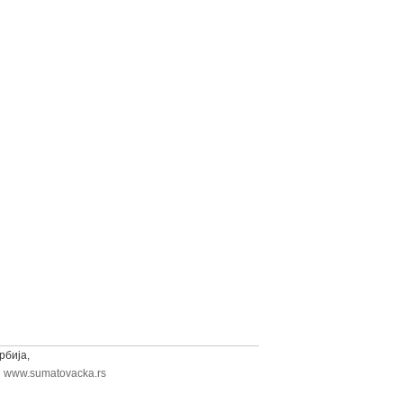
рбија,
,
www.sumatovacka.rs