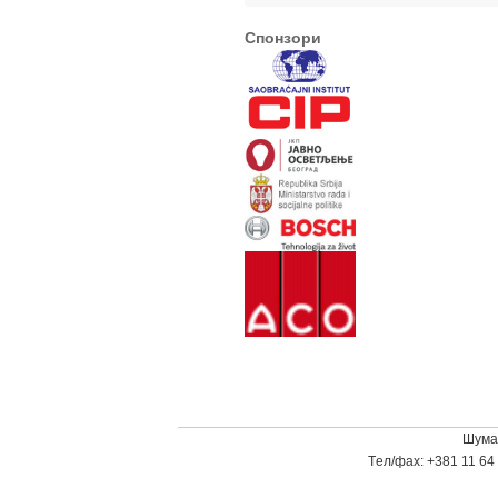
Спонзори
Шумат
Tел/фаx: +381 11 64 